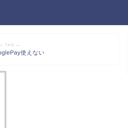
― TAG ―
oglePay使えない