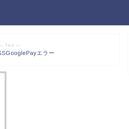
― TAG ―
SSGooglePayエラー