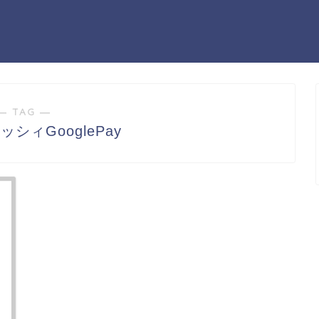
― TAG ―
シィGooglePay