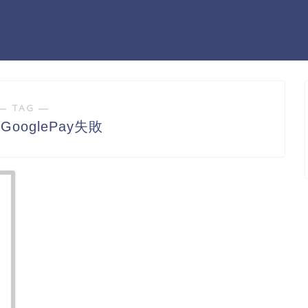
― TAG ―
ooglePay失敗