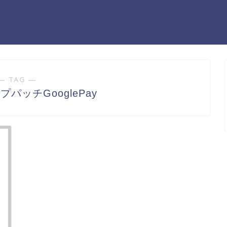
― TAG ―
パッチGooglePay