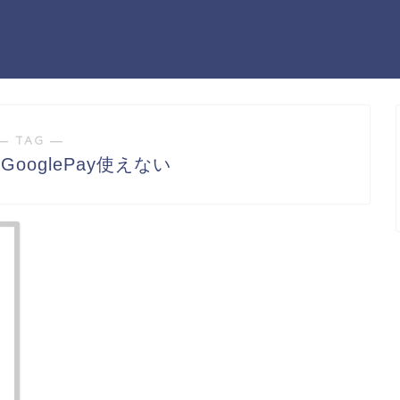
― TAG ―
ooglePay使えない