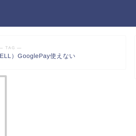
― TAG ―
LL）GooglePay使えない