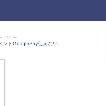
― TAG ―
トGooglePay使えない