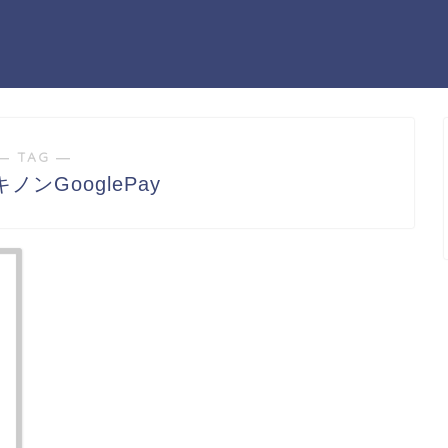
― TAG ―
ノンGooglePay