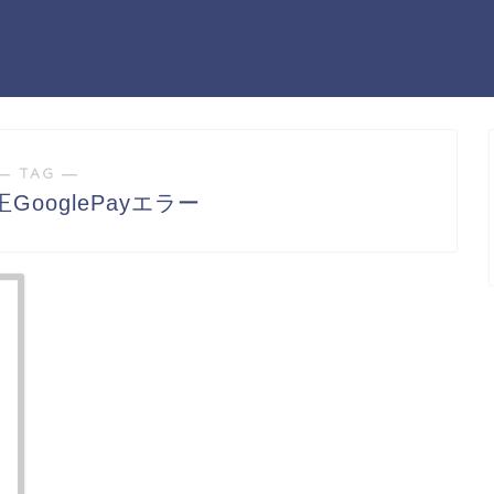
― TAG ―
GooglePayエラー