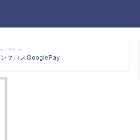
― TAG ―
クロスGooglePay