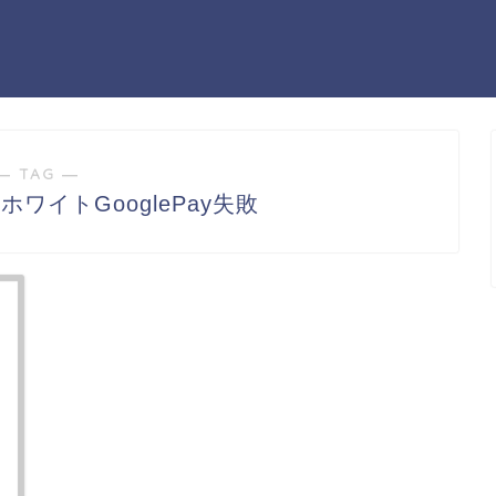
― TAG ―
ワイトGooglePay失敗