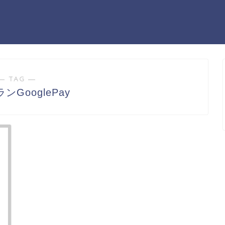
― TAG ―
ンGooglePay