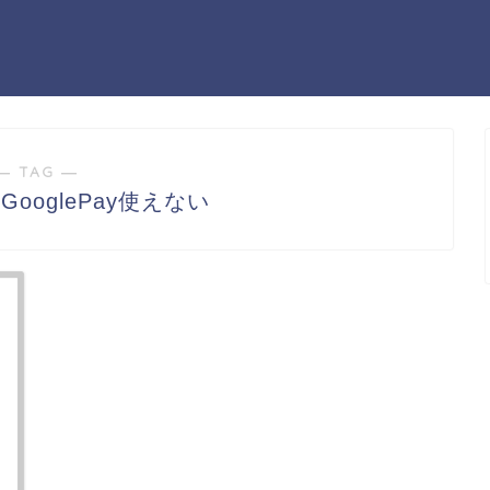
― TAG ―
ooglePay使えない