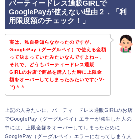
パーティードレス通販GIRLで
GooglePayが使えない理由２．「利
用限度額のチェック！」
実は、私自身知らなかったのですが、
GooglePay（グーグルペイ）で使える金額
って決まっていたみたいなんですよね～。
それで、どうもパーティードレス通販
GIRLのお店で商品を購入した時に上限金
額をオーバーしてしまったみたいです(･∀･
`*)＾＾
上記の人みたいに、パーティードレス通販GIRLのお店
でGooglePay（グーグルペイ）エラーが発生した人の
中には、上限金額をオーバーしてしまったために
GooglePay（グーグルペイ）エラーになってしまう人