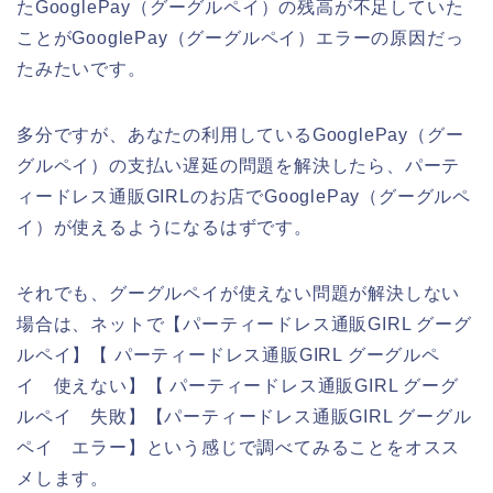
たGooglePay（グーグルペイ）の残高が不足していた
ことがGooglePay（グーグルペイ）エラーの原因だっ
たみたいです。
多分ですが、あなたの利用しているGooglePay（グー
グルペイ）の支払い遅延の問題を解決したら、パーテ
ィードレス通販GIRLのお店でGooglePay（グーグルペ
イ）が使えるようになるはずです。
それでも、グーグルペイが使えない問題が解決しない
場合は、ネットで【パーティードレス通販GIRL グーグ
ルペイ】【 パーティードレス通販GIRL グーグルペ
イ 使えない】【 パーティードレス通販GIRL グーグ
ルペイ 失敗】【パーティードレス通販GIRL グーグル
ペイ エラー】という感じで調べてみることをオスス
メします。