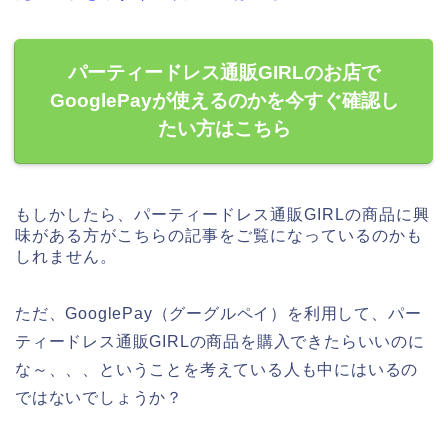
パーティードレス通販GIRLのお店で
GooglePayが使えるのかを今すぐ確認し
たい方はこちら
もしかしたら、パーティードレス通販GIRLの商品に興
味がある方がこちらの記事をご覧になっているのかも
しれません。
ただ、GooglePay（グーグルペイ）を利用して、パー
ティードレス通販GIRLの商品を購入できたらいいのに
な～、、、ということを考えている人も中にはいるの
ではないでしょうか？