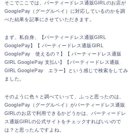
そこでここでは、パーティードレス通販GIRLのお店が
GooglePay（グーグルペイ）に対応しているのかを調
べた結果を記事にさせていただきます。
まず、私自身、【パーティードレス通販GIRL
GooglePay】【 パーティードレス通販GIRL
GooglePay 使えるの？】【 パーティードレス通販
GIRL GooglePay 支払い】【パーティードレス通販
GIRL GooglePay エラー】という感じで検索をしてみ
ました。
そのように色々と調べていって、ふっと思ったのは、
GooglePay（グーグルペイ）がパーティードレス通販
GIRLのお店で利用できるかどうかは、パーティードレ
ス通販GIRLの公式サイトをチェックすればいいので
は？と思ったんですよね。