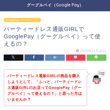
グーグルペイ（Google Pay）
GooglePay（グーグルペイ）
パーティードレス通販GIRLで
GooglePay（グーグルペイ）って使
えるの？
2020年11月30日
パーティードレス通販GIRLの商品を購入
しようとして、「ふっと、パーティードレ
ス通販GIRLのお店ってGooglePay（グー
グルペイ）って使えるの？」と思った方は
いませんか？