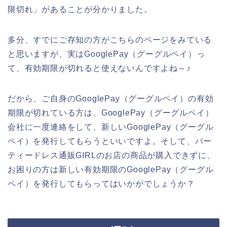
限切れ」があることが分かりました。
多分、すでにご存知の方がこちらのページをみている
と思いますが、実はGooglePay（グーグルペイ）っ
て、有効期限が切れると使えないんですよね～♪
だから、ご自身のGooglePay（グーグルペイ）の有効
期限が切れている方は、GooglePay（グーグルペイ）
会社に一度連絡をして、新しいGooglePay（グーグル
ペイ）を発行してもらうといいですよ。そして、パー
ティードレス通販GIRLのお店の商品が購入できずに、
お困りの方は新しい有効期限のGooglePay（グーグル
ペイ）を発行してもらってはいかがでしょうか？