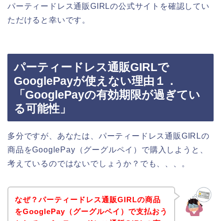
パーティードレス通販GIRLの公式サイトを確認してい
ただけると幸いです。
パーティードレス通販GIRLで
GooglePayが使えない理由１．
「GooglePayの有効期限が過ぎてい
る可能性」
多分ですが、あなたは、パーティードレス通販GIRLの
商品をGooglePay（グーグルペイ）で購入しようと、
考えているのではないでしょうか？でも、、、。
なぜ？パーティードレス通販GIRLの商品
をGooglePay（グーグルペイ）で支払おう