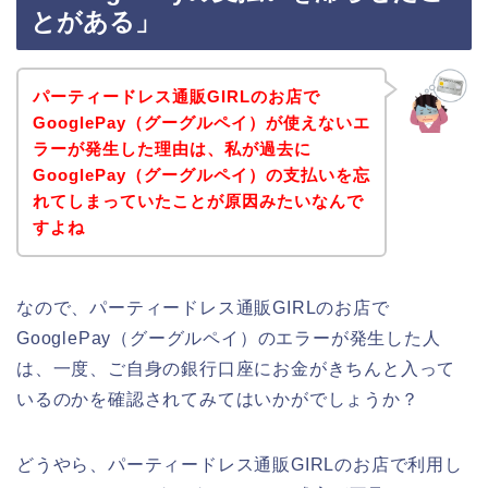
とがある」
パーティードレス通販GIRLのお店で
GooglePay（グーグルペイ）が使えないエ
ラーが発生した理由は、私が過去に
GooglePay（グーグルペイ）の支払いを忘
れてしまっていたことが原因みたいなんで
すよね
なので、パーティードレス通販GIRLのお店で
GooglePay（グーグルペイ）のエラーが発生した人
は、一度、ご自身の銀行口座にお金がきちんと入って
いるのかを確認されてみてはいかがでしょうか？
どうやら、パーティードレス通販GIRLのお店で利用し