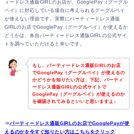
ィードレス通販GIRLのお店が、GooglePay（グーグル
ペイ）に対応している場合に考えられるグーグルペイ
が使えない理由です。実際にパーティードレス通販
GIRLのお店でGooglePay（グーグルペイ）が使えるか
どうかは、各自パーティードレス通販GIRLの公式サイ
トを調べていただけると幸いです。
もし、パーティードレス通販GIRLのお店
でGooglePay（グーグルペイ）が使えるの
かどうかを知りたい方は、下記、パーティ
ードレス通販GIRLの公式サイトで
GooglePay（グーグルペイ）が使えるのか
を確認されてみるといいと思いますよ♪
⇒
パーティードレス通販GIRLのお店でGooglePayが使
えるのかを今すぐ知りたい方はこちらをクリック