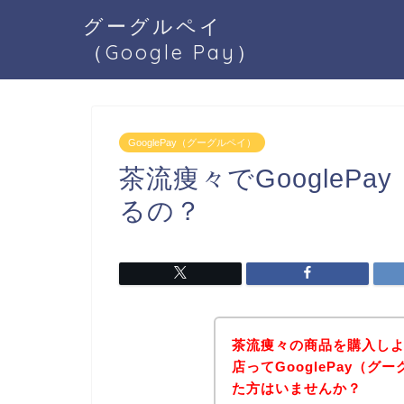
グーグルペイ
（Google Pay）
GooglePay（グーグルペイ）
茶流痩々でGoogleP
るの？
茶流痩々の商品を購入し
店ってGooglePay（
た方はいませんか？