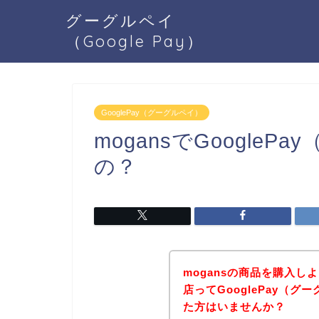
グーグルペイ
（Google Pay）
GooglePay（グーグルペイ）
mogansでGoogle
の？
mogansの商品を購入し
店ってGooglePay（
た方はいませんか？