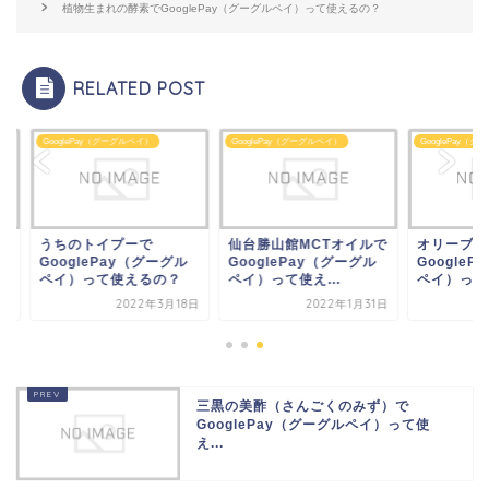
植物生まれの酵素でGooglePay（グーグルペイ）って使えるの？
RELATED POST
glePay（グーグルペイ）
GooglePay（グーグルペイ）
GooglePay（グーグルペイ）
ちのトイプーで
仙台勝山館MCTオイルで
オリーブドロップで
oglePay（グーグル
GooglePay（グーグル
GooglePay（グー
イ）って使えるの？
ペイ）って使え...
ペイ）って使えるの
2022年3月18日
2022年1月31日
2020年9
三黒の美酢（さんごくのみず）で
GooglePay（グーグルペイ）って使
え...