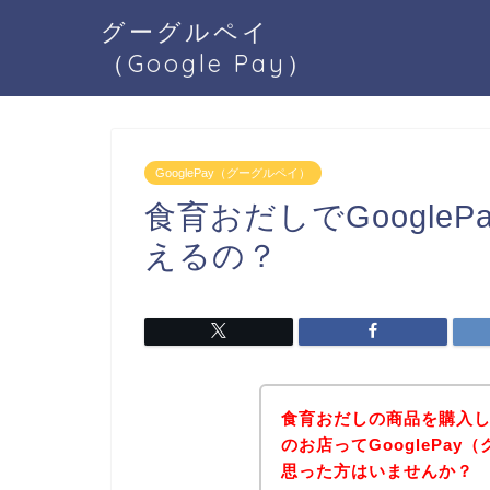
グーグルペイ
（Google Pay）
GooglePay（グーグルペイ）
食育おだしでGoogle
えるの？
食育おだしの商品を購入
のお店ってGooglePa
思った方はいませんか？